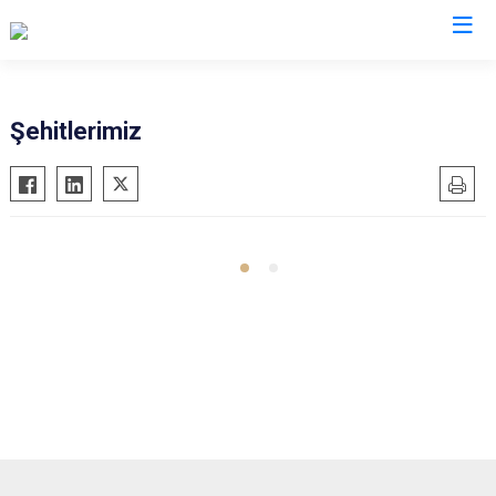
Çorum
Şehitlerimiz
Alaca
Mecitözü
Bayat
Oğuzlar
Boğazkale
Ortaköy
Dodurga
Osmancık
İskilip
Sungurlu
Kargı
Uğurludağ
Laçin