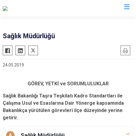
Çorum
Sağlık Müdürlüğü
Alaca
Mecitözü
Bayat
Oğuzlar
24.05.2019
Boğazkale
Ortaköy
Dodurga
Osmancık
GÖREV, YETKİ ve SORUMLULUKLAR
İskilip
Sungurlu
Kargı
Uğurludağ
Sağlık Bakanlığı Taşra Teşkilatı Kadro Standartları ile
Çalışma Usul ve Esaslarına Dair Yönerge kapsamında
Laçin
Bakanlıkça yürütülen görevleri ilçe düzeyinde yerine
getirir.
Sağlık Müdürlüğü
A