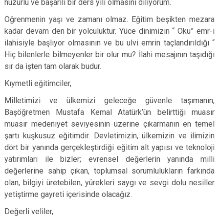
huzurlu ve başarılı bir ders yılı olmasını diliyorum.
Öğrenmenin yaşı ve zamanı olmaz. Eğitim beşikten mezara
kadar devam den bir yolculuktur. Yüce dinimizin “ Oku” emr-i
ilahisiyle başlıyor olmasının ve bu ulvi emrin taçlandırıldığı “
Hiç bilenlerle bilmeyenler bir olur mu? İlahi mesajının taşıdığı
sır da işten tam olarak budur.
Kıymetli eğitimciler,
Milletimizi ve ülkemizi geleceğe güvenle taşımanın,
Başöğretmen Mustafa Kemal Atatürk’ün belirttiği muasır
muasır medeniyet seviyesinin üzerine çıkarmanın en temel
şartı kuşkusuz eğitimdir. Devletimizin, ülkemizin ve ilimizin
dört bir yanında gerçekleştirdiği eğitim alt yapısı ve teknoloji
yatırımları ile bizler; evrensel değerlerin yanında milli
değerlerine sahip çıkan, toplumsal sorumlulukların farkında
olan, bilgiyi üretebilen, yürekleri saygı ve sevgi dolu nesiller
yetiştirme gayreti içerisinde olacağız.
Değerli veliler,