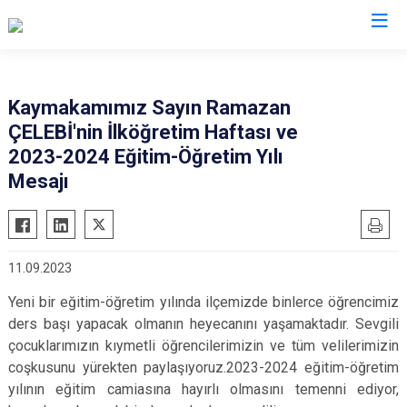
Çorum
Kaymakamımız Sayın Ramazan
ÇELEBİ'nin İlköğretim Haftası ve
Alaca
Mecitözü
2023-2024 Eğitim-Öğretim Yılı
Bayat
Oğuzlar
Mesajı
Boğazkale
Ortaköy
Dodurga
Osmancık
İskilip
Sungurlu
11.09.2023
Kargı
Uğurludağ
Yeni bir eğitim-öğretim yılında ilçemizde binlerce öğrencimiz
Laçin
ders başı yapacak olmanın heyecanını yaşamaktadır. Sevgili
çocuklarımızın kıymetli öğrencilerimizin ve tüm velilerimizin
coşkusunu yürekten paylaşıyoruz.2023-2024 eğitim-öğretim
yılının eğitim camiasına hayırlı olmasını temenni ediyor,